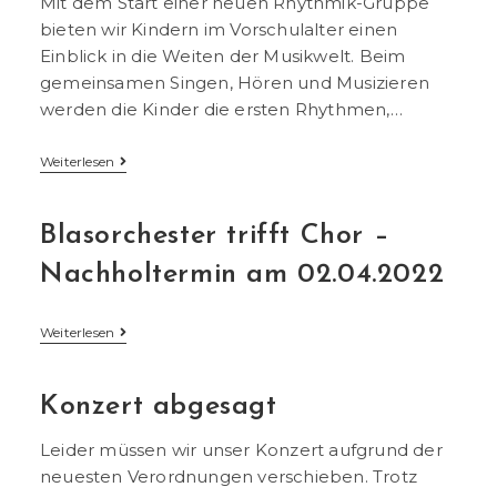
Mit dem Start einer neuen Rhythmik-Gruppe
bieten wir Kindern im Vorschulalter einen
Einblick in die Weiten der Musikwelt. Beim
gemeinsamen Singen, Hören und Musizieren
werden die Kinder die ersten Rhythmen,…
Neue
Weiterlesen
Rhythmik
Gruppe
Blasorchester trifft Chor –
Nachholtermin am 02.04.2022
Blasorchester
Weiterlesen
Trifft
Chor
–
Konzert abgesagt
Nachholtermin
Am
02.04.2022
Leider müssen wir unser Konzert aufgrund der
neuesten Verordnungen verschieben. Trotz